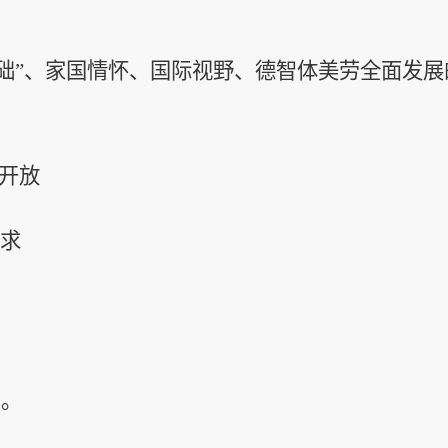
I基础”、家国情怀、国际视野、德智体美劳全面发
开放
追求
。
。
。
助。