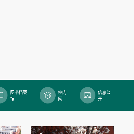
图书档案
校内
信息公
馆
网
开