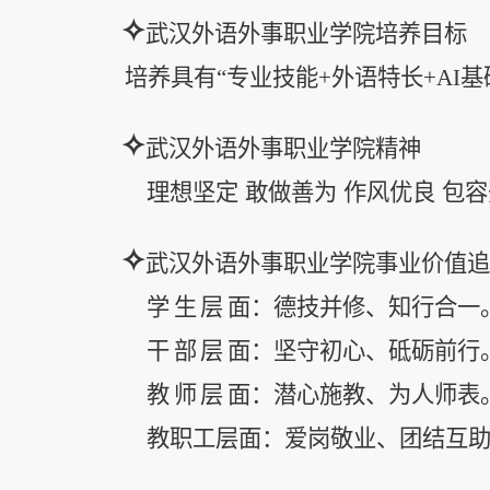
✧
武汉外语外事职业学院培养目标
培养具有
“专业技能+外语特长+A
✧
武汉外语外事职业学院精神
理想坚定
敢做善为
作风优良
包容
✧
武汉外语外事职业学院事业价值
学生层
面
：德技并修、知行合一
干部层
面
：坚守初心、砥砺前行
教师层
面
：潜心施教、为人师表
教职工层面：爱岗敬业、团结互