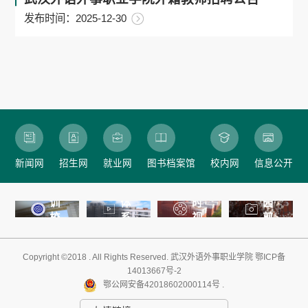
发布时间：2025-12-30
学
校
新闻网
招生网
就业网
图书档案馆
校内网
信息公开
文
校
化
即
校
训
体
时
园
校
系
视
剪
徽
核
频
影
心
Copyright ©2018 . All Rights Reserved
.
武汉外语外事职业学院
鄂ICP备
内
14013667号-2
容
鄂公网安备42018602000114号 .