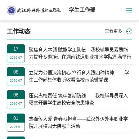
学生工作部
工作动态
查看更多
17
聚焦育人本领 赋能学工队伍—我校辅导员素质能
力提升专题培训在湖南铁道职业技术学院圆满举行
2026-07
08
立党为公悟决策初心 笃行育人践四种精神 ——学
生工作部集体收听收看高校示范微党课
2026-07
06
压实离校责任 筑牢暑期防线——我校辅导员深入
寝室开展学生离校安全隐患排查
2026-07
01
热血传大爱 青春献担当——武汉外语外事职业学
院开展校园无偿献血活动
2026-07