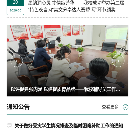
20
墨韵润心灵 才情绽芳华——我校成功举办第二届
“特色晚自习”美文分享达人赛暨“写”环节颁奖
2026-05
活动之雷锋月“以物换物”循环计划圆满举行
以评促建强内涵 以建提质育品牌——我校辅导员工作室第一阶段汇报答辩会顺利举行
通知公告
查看更多
关于做好受灾学生情况排查及临时困难补助工作的通知