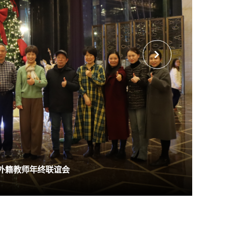
度外籍教师年终联谊会
西