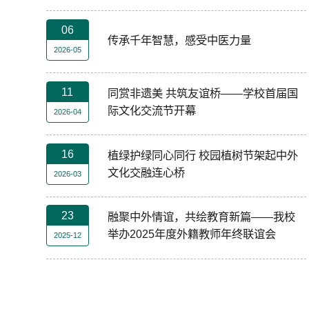
06
传承千年智慧，感受中医力量
2026-05
11
同赏非遗美 共筑友谊桥——学校首届国
际文化交流节开幕
2026-04
16
植绿护绿同心同行 校园植树节架起中外
文化交融连心桥
2026-03
23
融聚中外情谊，共绘教育新篇——我校
年第六届世界大健康博览会志愿者服务
举办2025年度外籍教师年终联谊会
2025-12