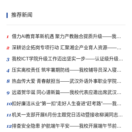
推荐新闻
1
借力AI教育革新机遇 聚力产教融合提质升级——我校组团赴长沙参加第十八届高校教育发展高峰论坛
2
深耕访企拓岗专项行动 汇聚湘企产业育人资源——商业航天与低空技术学院、具身智能与光电技术学院赴长沙四家知名企业集中调研洽谈
3
我校ICT学院升级工作迈出坚实一步——认证级升级推进会顺利召开
4
压实离校责任 筑牢暑期防线——我校辅导员深入寝室开展学生离校安全隐患排查
8
热血传大爱 青春献担当——武汉外语外事职业学院开展校园无偿献血活动
9
远道贺华诞 同心谱新篇——我校代表应邀出席武汉晴川学院建校二十周年庆典
10
扣好廉洁从业“第一扣”走好人生奋进“赶考路”——我校党委组织部召开2026届毕业生党员座谈会
11
机关一支部开展6月份主题党日活动暨接收柳澜同志为中共预备党员支部大会
12
排查安全隐患 护航端午平安——我校开展端午节前校园安全专项检查