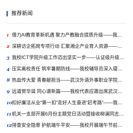
推荐新闻
1
借力AI教育革新机遇 聚力产教融合提质升级——我校组团赴长沙参加第十八届高校教育发展高峰论坛
2
深耕访企拓岗专项行动 汇聚湘企产业育人资源——商业航天与低空技术学院、具身智能与光电技术学院赴长沙四家知名企业集中调研洽谈
3
我校ICT学院升级工作迈出坚实一步——认证级升级推进会顺利召开
4
压实离校责任 筑牢暑期防线——我校辅导员深入寝室开展学生离校安全隐患排查
8
热血传大爱 青春献担当——武汉外语外事职业学院开展校园无偿献血活动
9
远道贺华诞 同心谱新篇——我校代表应邀出席武汉晴川学院建校二十周年庆典
10
扣好廉洁从业“第一扣”走好人生奋进“赶考路”——我校党委组织部召开2026届毕业生党员座谈会
11
机关一支部开展6月份主题党日活动暨接收柳澜同志为中共预备党员支部大会
12
排查安全隐患 护航端午平安——我校开展端午节前校园安全专项检查